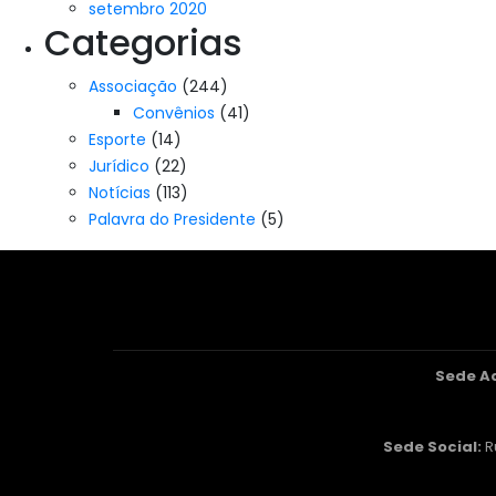
setembro 2020
Categorias
Associação
(244)
Convênios
(41)
Esporte
(14)
Jurídico
(22)
Notícias
(113)
Palavra do Presidente
(5)
Sede A
Sede Social:
R