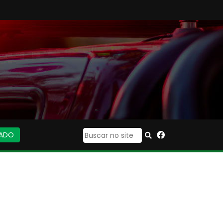
IADO
|