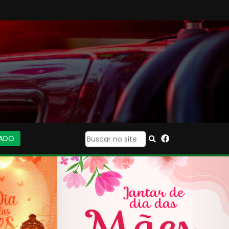
IADO
|