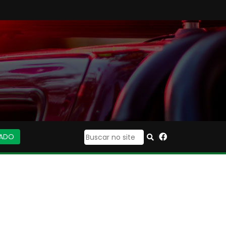
IADO
|