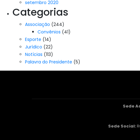
setembro 2020
Categorias
Associação
(244)
Convênios
(41)
Esporte
(14)
Jurídico
(22)
Notícias
(113)
Palavra do Presidente
(5)
Sede A
Sede Social:
R