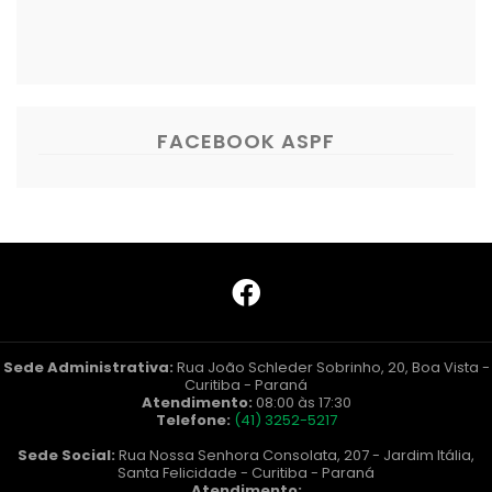
FACEBOOK ASPF
Sede Administrativa:
Rua João Schleder Sobrinho, 20, Boa Vista -
Curitiba - Paraná
Atendimento:
08:00 às 17:30
Telefone:
(41) 3252-5217
Sede Social:
Rua Nossa Senhora Consolata, 207 - Jardim Itália,
Santa Felicidade - Curitiba - Paraná
Atendimento: