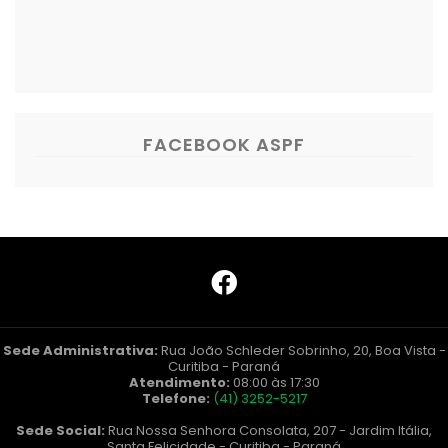
FACEBOOK ASPF
Sede Administrativa:
Rua João Schleder Sobrinho, 20, Boa Vista -
Curitiba - Paraná
Atendimento:
08:00 às 17:30
Telefone:
(41) 3252-5217
Sede Social:
Rua Nossa Senhora Consolata, 207 - Jardim Itália,
Santa Felicidade - Curitiba - Paraná