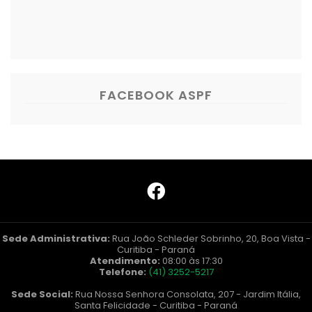
FACEBOOK ASPF
Sede Administrativa:
Rua João Schleder Sobrinho, 20, Boa Vista -
Curitiba - Paraná
Atendimento:
08:00 às 17:30
Telefone:
(41) 3252-5217
Sede Social:
Rua Nossa Senhora Consolata, 207 - Jardim Itália,
Santa Felicidade - Curitiba - Paraná