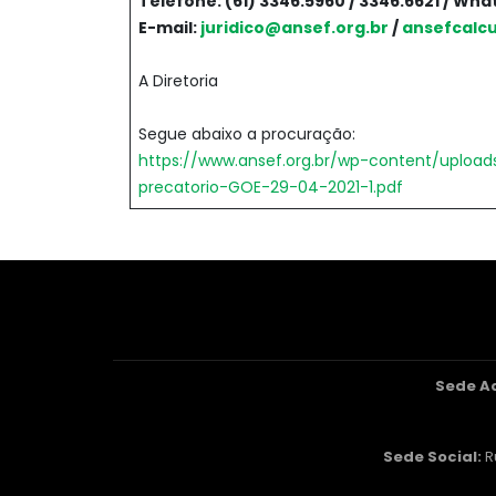
Telefone: (61) 3346.5960 / 3346.6621 / Wh
E-mail:
juridico@ansef.org.br
/
ansefcalc
A Diretoria
Segue abaixo a procuração:
https://www.ansef.org.br/wp-content/upload
precatorio-GOE-29-04-2021-1.pdf
Sede A
Sede Social:
R