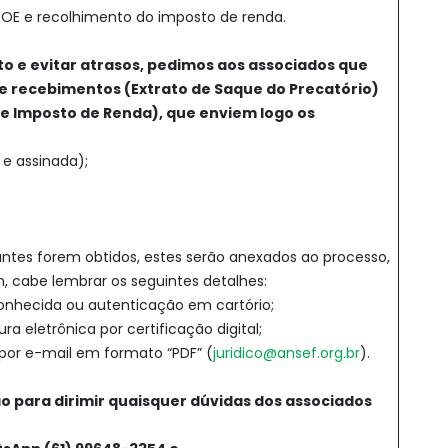
OE e recolhimento do imposto de renda.
o e evitar atrasos, pedimos aos associados que
 recebimentos (Extrato de Saque do Precatório)
e Imposto de Renda), que enviem logo os
 e assinada);
tes forem obtidos, estes serão anexados ao processo,
im, cabe lembrar os seguintes detalhes:
nhecida ou autenticação em cartório;
 eletrônica por certificação digital;
or e-mail em formato “PDF” (
juridico@ansef.org.br
).
o para dirimir quaisquer dúvidas dos associados