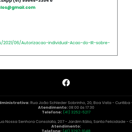
atsApp (61) 99648-3354 e
ulos@gmail.com
s/2021/06/Autorizacao-individual-Acao-do-IR-sobre-
dministrativa:
Rua João Schleder Sobrinho, 20, Boa Vista - Curitiba
Atendimento:
08:00 às 17:30
Telefone:
(41) 3252-5217
ua Nossa Senhora Consolata, 207 - Jardim Itália, Santa Felicidade - C
Atendimento:
Telefone:
(41) 3297-1048