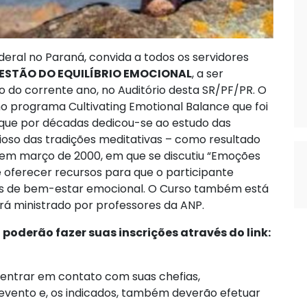
deral no Paraná, convida a todos os servidores
 GESTÃO DO EQUILÍBRIO EMOCIONAL
, a ser
o do corrente ano, no Auditório desta SR/PF/PR. O
no programa Cultivating Emotional Balance que foi
 que por décadas dedicou-se ao estudo das
dioso das tradições meditativas – como resultado
e em março de 2000, em que se discutiu “Emoções
 é oferecer recursos para que o participante
res de bem-estar emocional. O Curso também está
rá ministrado por professores da ANP.
poderão fazer suas inscrições através do link:
 entrar em contato com suas chefias,
evento e, os indicados, também deverão efetuar