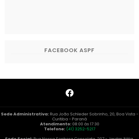
FACEBOOK ASPF
Sede Administrativa:
Rua João Schleder Sobrinho, 20, Boa Vista -
Curitiba - Paraná
Atendimento:
08:00 às 17:30
Telefone:
(41) 3252-5217
Sede Social:
Rua Nossa Senhora Consolata, 207 - Jardim Itália,