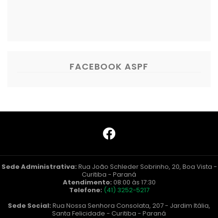
FACEBOOK ASPF
Sede Administrativa:
Rua João Schleder Sobrinho, 20, Boa Vista -
Curitiba - Paraná
Atendimento:
08:00 às 17:30
Telefone:
(41) 3252-5217
Sede Social:
Rua Nossa Senhora Consolata, 207 - Jardim Itália,
Santa Felicidade - Curitiba - Paraná