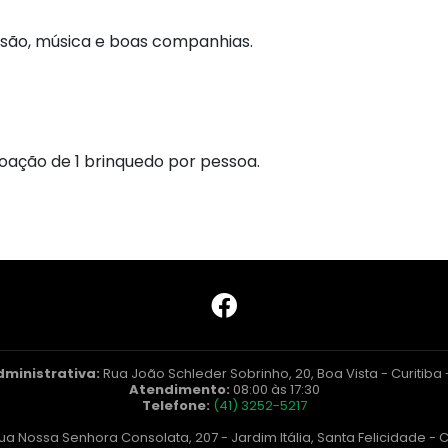
rsão, música e boas companhias.
doação de 1 brinquedo por pessoa.
dministrativa:
Rua João Schleder Sobrinho, 20, Boa Vista - Curitiba
Atendimento:
08:00 às 17:30
Telefone:
(41) 3252-5217
ua Nossa Senhora Consolata, 207 - Jardim Itália, Santa Felicidade - C