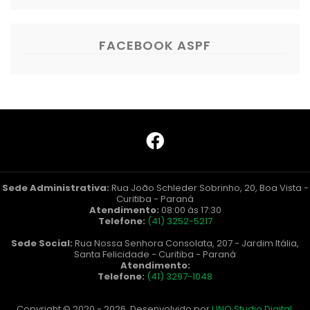
FACEBOOK ASPF
Sede Administrativa:
Rua João Schleder Sobrinho, 20, Boa Vista -
Curitiba - Paraná
Atendimento:
08:00 às 17:30
Telefone:
(41) 3252-5217
Sede Social:
Rua Nossa Senhora Consolata, 207 - Jardim Itália,
Santa Felicidade - Curitiba - Paraná
Atendimento:
Telefone:
(41) 3297-1048
Copyright © 2020 - 2026. Desenvolvido por
UNO Studio Digital
.