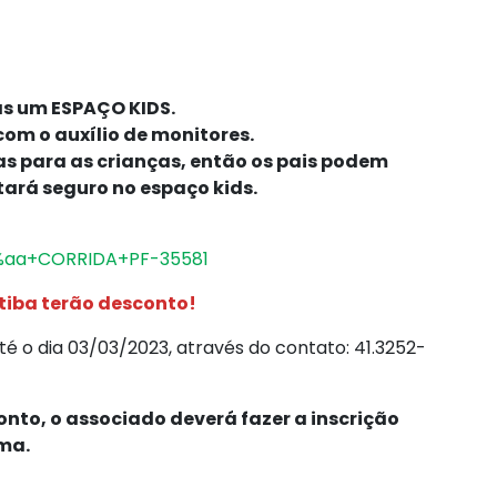
as um ESPAÇO KIDS.
om o auxílio de monitores.
as para as crianças, então os pais podem
tará seguro no espaço kids.
c2%aa+CORRIDA+PF-35581
tiba terão desconto!
o dia 03/03/2023, através do contato: 41.3252-
nto, o associado deverá fazer a inscrição
rma.