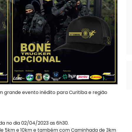
m grande evento inédito para Curitiba e região
zada no dia 02/04/2023 as 6h30.
is de 5km e 10km e também com Caminhada de 3km